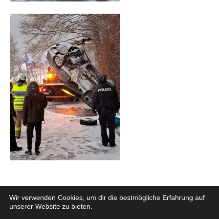
Wir verwenden Cookies, um dir die bestmögliche Erfahrung auf
unserer Website zu bieten.
Datenschutz
Impressum