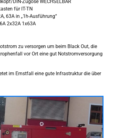
elkopf/DIN-Zugöse WECHSELBAR
asten für IT-TN
2A, 63A in „1h-Ausführung“
x16A 2x32A 1x63A
otstrom zu versorgen um beim Black Out, die
rophenfall vor Ort eine gut Notstromversorgung
t im Ernstfall eine gute Infrastruktur die über