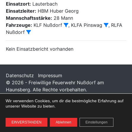
Einsatzort:
Lauterbach
Einsatzleiter:
HBM Huber Georg
Mannschaftsstärke:
28 Mann
Fahrzeuge:
KLF Nußdorf
, KLFA Pinswag
, RLFA
Nußdorf
Kein Einsatzbericht vorhanden
Datenschutz
Impressum
© 2026 - Freiwillige Feuerwehr Nußdorf am
Haunsberg. Alle Rechte vorbehalten.
Wir verwenden Cookies, um dir die bestmögliche Erfahrung auf
unserer Website zu bieten.
EINVERSTANDEN
Ablehnen
Einstellungen