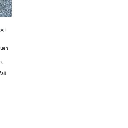
bei
euen
n.
all