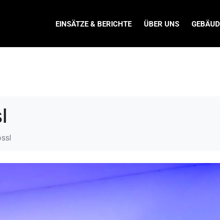
EINSÄTZE & BERICHTE
ÜBER UNS
GEBÄUD
l
össl