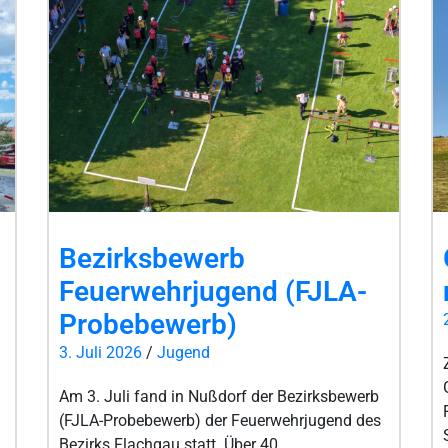
Bezirksbewerb
Feuerwehrjugend (FJLA-
Probebewerb)
3. Juli 2026
/
Jugend
Am 3. Juli fand in Nußdorf der Bezirksbewerb
(FJLA-Probebewerb) der Feuerwehrjugend des
Bezirks Flachgau statt. Über 40