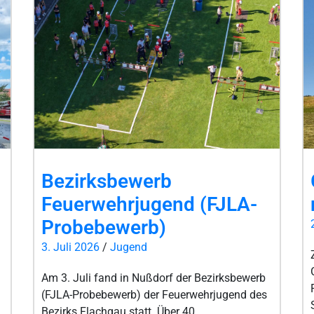
Bezirksbewerb
Feuerwehrjugend (FJLA-
Probebewerb)
3. Juli 2026
/
Jugend
Am 3. Juli fand in Nußdorf der Bezirksbewerb
(FJLA-Probebewerb) der Feuerwehrjugend des
Bezirks Flachgau statt. Über 40